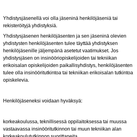
Yhdistysjäsenellä voi olla jäseninä henkilöjäseniä tai
rekisteröityjä yhdistyksiä.
Yhdistysjäsenen henkilöjäsenten ja sen jäseninä olevien
yhdistysten henkilöjäsenten tulee täyttää yhdistyksen
henkilöjäsenille jäljempänä asetetut vaatimukset. Jos
yhdistysjäsen on insinööriopiskelijoiden tai tekniikan
erikoisalan opiskelijoiden paikallisyhdistys, henkilöjäsenten
tulee olla insinööritutkintoa tai tekniikan erikoisalan tutkintoa
opiskelevia.
Henkilöjäseneksi voidaan hyväksyä:
korkeakoulussa, teknillisessä oppilaitoksessa tai muussa
vastaavassa insinööritutkinnon tai muun tekniikan alan
korkeakoulututkinnon suorittaneita