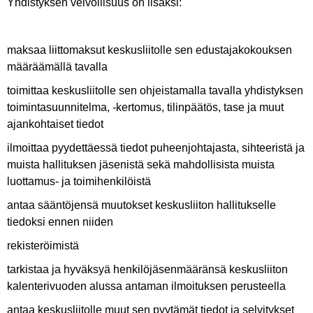
Yhdistyksen velvollisuus on lisäksi:
maksaa liittomaksut keskusliitolle sen edustajakokouksen
määräämällä tavalla
toimittaa keskusliitolle sen ohjeistamalla tavalla yhdistyksen
toimintasuunnitelma, -kertomus, tilinpäätös, tase ja muut
ajankohtaiset tiedot
ilmoittaa pyydettäessä tiedot puheenjohtajasta, sihteeristä ja
muista hallituksen jäsenistä sekä mahdollisista muista
luottamus- ja toimihenkilöistä
antaa sääntöjensä muutokset keskusliiton hallitukselle
tiedoksi ennen niiden
rekisteröimistä
tarkistaa ja hyväksyä henkilöjäsenmääränsä keskusliiton
kalenterivuoden alussa antaman ilmoituksen perusteella
antaa keskusliitolle muut sen pyytämät tiedot ja selvitykset