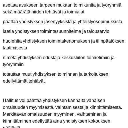
asettaa avukseen tarpeen mukaan toimikuntia ja työryhmiä
sekä määrätä niiden tehtävät ja toimiajat
päättää yhdistyksen jäsenyyksistä ja yhteistyösopimuksista
laatia yhdistyksen toimintasuunnitelma ja talousarvio
huolehtia yhdistyksen toimintakertomuksen ja tilinpäätöksen
laatimisesta
nimetä yhdistyksen edustaja keskusliiton toimielimiin ja
työryhmiin
toteuttaa muut yhdistyksen toiminnan ja tarkoituksen
edellyttämät tehtävät.
Hallitus voi päättää yhdistyksen kannalta vähäisen
omaisuuden myymisestä, vaihtamisesta ja kiinnittämisestä.
Merkittävän omaisuuden myyminen, vaihtaminen ja
kiinnittäminen edellyttää aina yhdistyksen kokouksen
päätöstä.