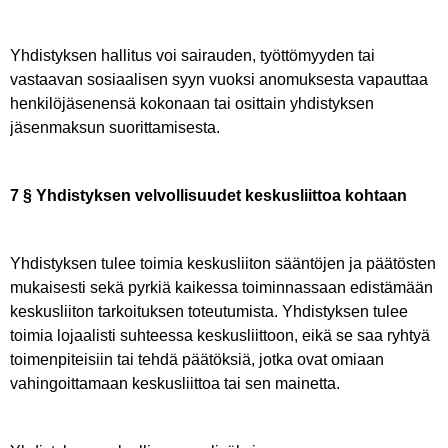
Yhdistyksen hallitus voi sairauden, työttömyyden tai
vastaavan sosiaalisen syyn vuoksi anomuksesta vapauttaa
henkilöjäsenensä kokonaan tai osittain yhdistyksen
jäsenmaksun suorittamisesta.
7 § Yhdistyksen velvollisuudet keskusliittoa kohtaan
Yhdistyksen tulee toimia keskusliiton sääntöjen ja päätösten
mukaisesti sekä pyrkiä kaikessa toiminnassaan edistämään
keskusliiton tarkoituksen toteutumista. Yhdistyksen tulee
toimia lojaalisti suhteessa keskusliittoon, eikä se saa ryhtyä
toimenpiteisiin tai tehdä päätöksiä, jotka ovat omiaan
vahingoittamaan keskusliittoa tai sen mainetta.