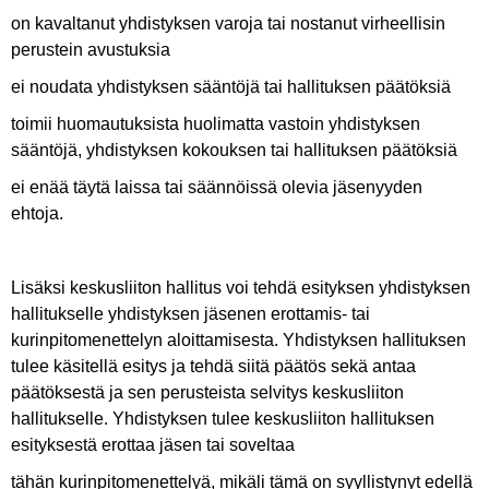
on kavaltanut yhdistyksen varoja tai nostanut virheellisin
perustein avustuksia
ei noudata yhdistyksen sääntöjä tai hallituksen päätöksiä
toimii huomautuksista huolimatta vastoin yhdistyksen
sääntöjä, yhdistyksen kokouksen tai hallituksen päätöksiä
ei enää täytä laissa tai säännöissä olevia jäsenyyden
ehtoja.
Lisäksi keskusliiton hallitus voi tehdä esityksen yhdistyksen
hallitukselle yhdistyksen jäsenen erottamis- tai
kurinpitomenettelyn aloittamisesta. Yhdistyksen hallituksen
tulee käsitellä esitys ja tehdä siitä päätös sekä antaa
päätöksestä ja sen perusteista selvitys keskusliiton
hallitukselle. Yhdistyksen tulee keskusliiton hallituksen
esityksestä erottaa jäsen tai soveltaa
tähän kurinpitomenettelyä, mikäli tämä on syyllistynyt edellä