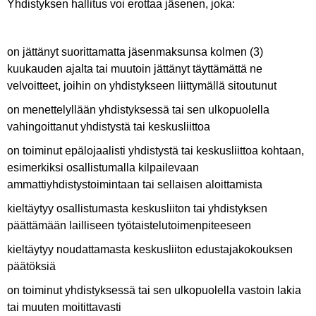
Yhdistyksen hallitus voi erottaa jäsenen, joka:
on jättänyt suorittamatta jäsenmaksunsa kolmen (3)
kuukauden ajalta tai muutoin jättänyt täyttämättä ne
velvoitteet, joihin on yhdistykseen liittymällä sitoutunut
on menettelyllään yhdistyksessä tai sen ulkopuolella
vahingoittanut yhdistystä tai keskusliittoa
on toiminut epälojaalisti yhdistystä tai keskusliittoa kohtaan,
esimerkiksi osallistumalla kilpailevaan
ammattiyhdistystoimintaan tai sellaisen aloittamista
kieltäytyy osallistumasta keskusliiton tai yhdistyksen
päättämään lailliseen työtaistelutoimenpiteeseen
kieltäytyy noudattamasta keskusliiton edustajakokouksen
päätöksiä
on toiminut yhdistyksessä tai sen ulkopuolella vastoin lakia
tai muuten moitittavasti