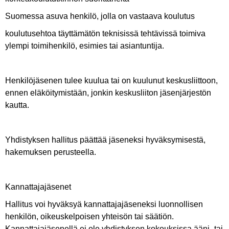
Suomessa asuva henkilö, jolla on vastaava koulutus
koulutusehtoa täyttämätön teknisissä tehtävissä toimiva
ylempi toimihenkilö, esimies tai asiantuntija.
Henkilöjäsenen tulee kuulua tai on kuulunut keskusliittoon,
ennen eläköitymistään, jonkin keskusliiton jäsenjärjestön
kautta.
Yhdistyksen hallitus päättää jäseneksi hyväksymisestä,
hakemuksen perusteella.
Kannattajajäsenet
Hallitus voi hyväksyä kannattajajäseneksi luonnollisen
henkilön, oikeuskelpoisen yhteisön tai säätiön.
Kannattajajäsenellä ei ole yhdistyksen kokouksissa ääni- tai