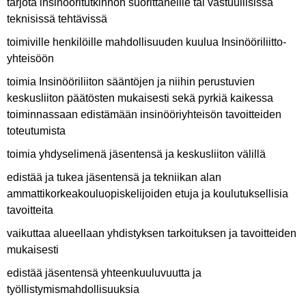
tarjota insinööritutkinnon suorittaneille tai vastuullisissa
teknisissä tehtävissä
toimiville henkilöille mahdollisuuden kuulua Insinööriliitto-
yhteisöön
toimia Insinööriliiton sääntöjen ja niihin perustuvien
keskusliiton päätösten mukaisesti sekä pyrkiä kaikessa
toiminnassaan edistämään insinööriyhteisön tavoitteiden
toteutumista
toimia yhdyselimenä jäsentensä ja keskusliiton välillä
edistää ja tukea jäsentensä ja tekniikan alan
ammattikorkeakouluopiskelijoiden etuja ja koulutuksellisia
tavoitteita
vaikuttaa alueellaan yhdistyksen tarkoituksen ja tavoitteiden
mukaisesti
edistää jäsentensä yhteenkuuluvuutta ja
työllistymismahdollisuuksia