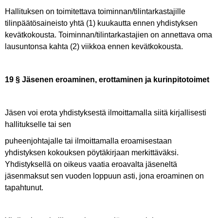
Hallituksen on toimitettava toiminnan/tilintarkastajille
tilinpäätösaineisto yhtä (1) kuukautta ennen yhdistyksen
kevätkokousta. Toiminnan/tilintarkastajien on annettava oma
lausuntonsa kahta (2) viikkoa ennen kevätkokousta.
19 § Jäsenen eroaminen, erottaminen ja kurinpitotoimet
Jäsen voi erota yhdistyksestä ilmoittamalla siitä kirjallisesti
hallitukselle tai sen
puheenjohtajalle tai ilmoittamalla eroamisestaan
yhdistyksen kokouksen pöytäkirjaan merkittäväksi.
Yhdistyksellä on oikeus vaatia eroavalta jäseneltä
jäsenmaksut sen vuoden loppuun asti, jona eroaminen on
tapahtunut.