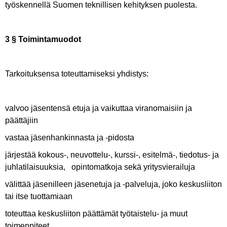
työskennellä Suomen teknillisen kehityksen puolesta.
3 § Toimintamuodot
Tarkoituksensa toteuttamiseksi yhdistys:
valvoo jäsentensä etuja ja vaikuttaa viranomaisiin ja
päättäjiin
vastaa jäsenhankinnasta ja -pidosta
järjestää kokous-, neuvottelu-, kurssi-, esitelmä-, tiedotus- ja
juhlatilaisuuksia, opintomatkoja sekä yritysvierailuja
välittää jäsenilleen jäsenetuja ja -palveluja, joko keskusliiton
tai itse tuottamiaan
toteuttaa keskusliiton päättämät työtaistelu- ja muut
toimenpiteet