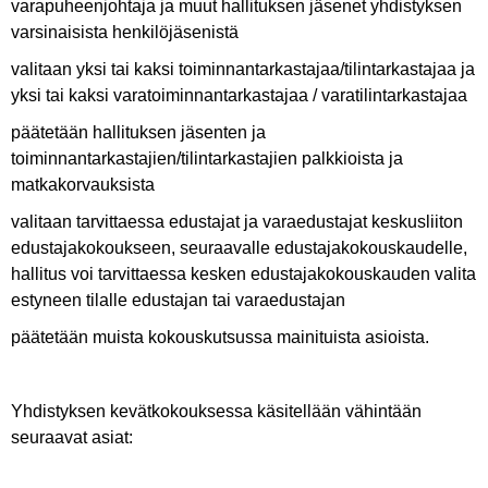
varapuheenjohtaja ja muut hallituksen jäsenet yhdistyksen
varsinaisista henkilöjäsenistä
valitaan yksi tai kaksi toiminnantarkastajaa/tilintarkastajaa ja
yksi tai kaksi varatoiminnantarkastajaa / varatilintarkastajaa
päätetään hallituksen jäsenten ja
toiminnantarkastajien/tilintarkastajien palkkioista ja
matkakorvauksista
valitaan tarvittaessa edustajat ja varaedustajat keskusliiton
edustajakokoukseen, seuraavalle edustajakokouskaudelle,
hallitus voi tarvittaessa kesken edustajakokouskauden valita
estyneen tilalle edustajan tai varaedustajan
päätetään muista kokouskutsussa mainituista asioista.
Yhdistyksen kevätkokouksessa käsitellään vähintään
seuraavat asiat: