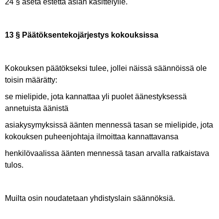
24 § aseta estettä asian käsittelylle.
13 § Päätöksentekojärjestys kokouksissa
Kokouksen päätökseksi tulee, jollei näissä säännöissä ole
toisin määrätty:
se mielipide, jota kannattaa yli puolet äänestyksessä
annetuista äänistä
asiakysymyksissä äänten mennessä tasan se mielipide, jota
kokouksen puheenjohtaja ilmoittaa kannattavansa
henkilövaalissa äänten mennessä tasan arvalla ratkaistava
tulos.
Muilta osin noudatetaan yhdistyslain säännöksiä.