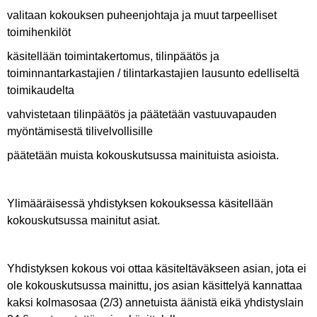
valitaan kokouksen puheenjohtaja ja muut tarpeelliset
toimihenkilöt
käsitellään toimintakertomus, tilinpäätös ja
toiminnantarkastajien / tilintarkastajien lausunto edelliseltä
toimikaudelta
vahvistetaan tilinpäätös ja päätetään vastuuvapauden
myöntämisestä tilivelvollisille
päätetään muista kokouskutsussa mainituista asioista.
Ylimääräisessä yhdistyksen kokouksessa käsitellään
kokouskutsussa mainitut asiat.
Yhdistyksen kokous voi ottaa käsiteltäväkseen asian, jota ei
ole kokouskutsussa mainittu, jos asian käsittelyä kannattaa
kaksi kolmasosaa (2/3) annetuista äänistä eikä yhdistyslain