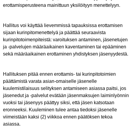
erottamisperusteena mainittuun yksilöityyn menettelyyn.
Hallitus voi käyttää lievemmissä tapauksissa erottamisen
sijaan kurinpitomenettelyä ja päättää seuraavista
kurinpitotoimenpiteistä: varoituksen antaminen, jäsenetujen
ja -palvelujen määräaikainen kaventaminen tai epääminen
sekä määräaikainen erottaminen yhdistyksen jäsenyydestä.
Hallituksen pitää ennen erottamis- tai kurinpitotoimien
päättämistä varata asian-omaiselle jäsenelle
kuulemistilaisuus selityksen antamiseen asiassa paitsi, jos
jäsenedut ja -palvelut evätään jäsenmaksujen laiminlyönnin
vuoksi tai jäsenyys päättyy siksi, että jäsen katsotaan
eronneeksi. Kuuleminen tulee antaa tiedoksi jäsenelle
viimeistään kaksi (2) viikkoa ennen päätöksen tekoa
asiassa.