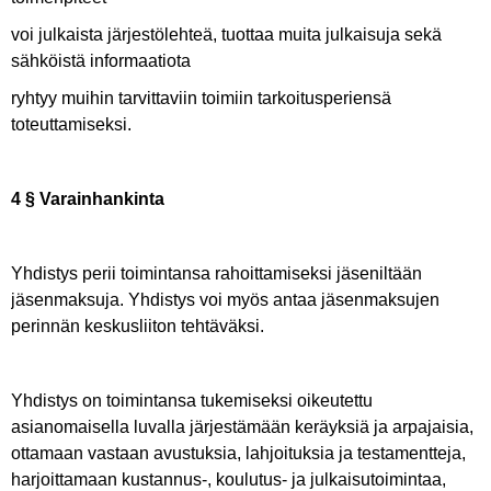
voi julkaista järjestölehteä, tuottaa muita julkaisuja sekä
sähköistä informaatiota
ryhtyy muihin tarvittaviin toimiin tarkoitusperiensä
toteuttamiseksi.
4 § Varainhankinta
Yhdistys perii toimintansa rahoittamiseksi jäseniltään
jäsenmaksuja. Yhdistys voi myös antaa jäsenmaksujen
perinnän keskusliiton tehtäväksi.
Yhdistys on toimintansa tukemiseksi oikeutettu
asianomaisella luvalla järjestämään keräyksiä ja arpajaisia,
ottamaan vastaan avustuksia, lahjoituksia ja testamentteja,
harjoittamaan kustannus-, koulutus- ja julkaisutoimintaa,